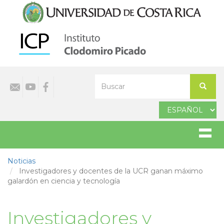
Pasar
al
contenido
principal
Select
Buscar
your
Buscar
language
Noticias
Investigadores y docentes de la UCR ganan máximo
galardón en ciencia y tecnología
Investigadores y