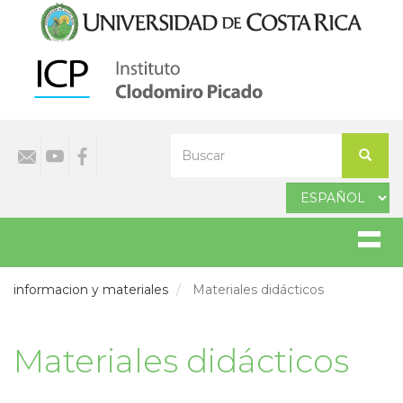
Pasar
al
contenido
principal
Select
Buscar
your
Buscar
language
informacion y materiales
Materiales didácticos
Materiales didácticos