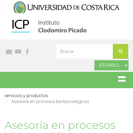
Pasar
al
contenido
principal
Select
Buscar
your
Buscar
language
servicios y productos
Asesoría en procesos biotecnológicos
Asesoría en procesos