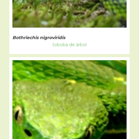
Bothriechis nigroviridis
toboba de árbol