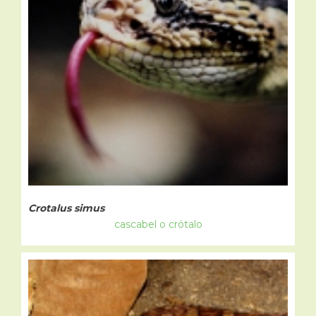
Crotalus simus
cascabel o crótalo