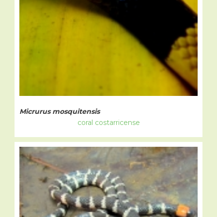
Micrurus mosquitensis
coral costarricense