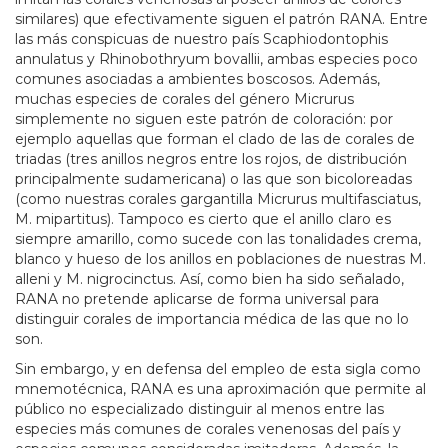
similares) que efectivamente siguen el patrón RANA. Entre
las más conspicuas de nuestro país Scaphiodontophis
annulatus y Rhinobothryum bovallii, ambas especies poco
comunes asociadas a ambientes boscosos. Además,
muchas especies de corales del género Micrurus
simplemente no siguen este patrón de coloración: por
ejemplo aquellas que forman el clado de las de corales de
triadas (tres anillos negros entre los rojos, de distribución
principalmente sudamericana) o las que son bicoloreadas
(como nuestras corales gargantilla Micrurus multifasciatus,
M. mipartitus). Tampoco es cierto que el anillo claro es
siempre amarillo, como sucede con las tonalidades crema,
blanco y hueso de los anillos en poblaciones de nuestras M.
alleni y M. nigrocinctus. Así, como bien ha sido señalado,
RANA no pretende aplicarse de forma universal para
distinguir corales de importancia médica de las que no lo
son.
Sin embargo, y en defensa del empleo de esta sigla como
mnemotécnica, RANA es una aproximación que permite al
público no especializado distinguir al menos entre las
especies más comunes de corales venenosas del país y