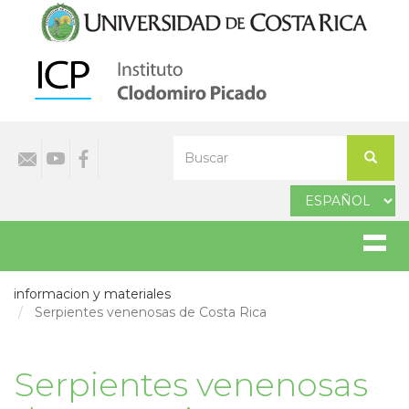
Pasar
al
contenido
principal
Select
Buscar
your
Buscar
language
informacion y materiales
Serpientes venenosas de Costa Rica
Serpientes venenosas