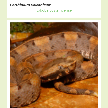
Porthidium volcanicum
toboba costarricense