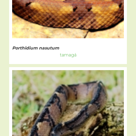
Porthidium nasutum
tamagá