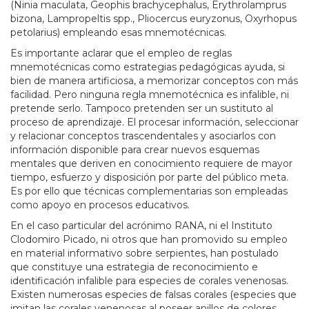
(Ninia maculata, Geophis brachycephalus, Erythrolamprus
bizona, Lampropeltis spp., Pliocercus euryzonus, Oxyrhopus
petolarius) empleando esas mnemotécnicas.
Es importante aclarar que el empleo de reglas
mnemotécnicas como estrategias pedagógicas ayuda, si
bien de manera artificiosa, a memorizar conceptos con más
facilidad. Pero ninguna regla mnemotécnica es infalible, ni
pretende serlo. Tampoco pretenden ser un sustituto al
proceso de aprendizaje. El procesar información, seleccionar
y relacionar conceptos trascendentales y asociarlos con
información disponible para crear nuevos esquemas
mentales que deriven en conocimiento requiere de mayor
tiempo, esfuerzo y disposición por parte del público meta.
Es por ello que técnicas complementarias son empleadas
como apoyo en procesos educativos.
En el caso particular del acrónimo RANA, ni el Instituto
Clodomiro Picado, ni otros que han promovido su empleo
en material informativo sobre serpientes, han postulado
que constituye una estrategia de reconocimiento e
identificación infalible para especies de corales venenosas.
Existen numerosas especies de falsas corales (especies que
imitan las corales venenosas al poseer anillos de colores