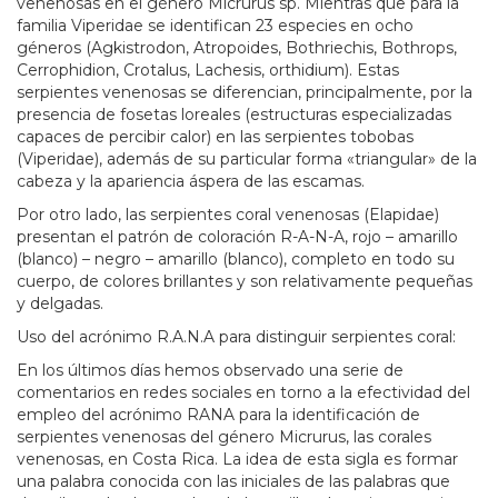
venenosas en el género Micrurus sp. Mientras que para la
familia Viperidae se identifican 23 especies en ocho
géneros (Agkistrodon, Atropoides, Bothriechis, Bothrops,
Cerrophidion, Crotalus, Lachesis, orthidium). Estas
serpientes venenosas se diferencian, principalmente, por la
presencia de fosetas loreales (estructuras especializadas
capaces de percibir calor) en las serpientes tobobas
(Viperidae), además de su particular forma «triangular» de la
cabeza y la apariencia áspera de las escamas.
Por otro lado, las serpientes coral venenosas (Elapidae)
presentan el patrón de coloración R-A-N-A, rojo – amarillo
(blanco) – negro – amarillo (blanco), completo en todo su
cuerpo, de colores brillantes y son relativamente pequeñas
y delgadas.
Uso del acrónimo R.A.N.A para distinguir serpientes coral:
En los últimos días hemos observado una serie de
comentarios en redes sociales en torno a la efectividad del
empleo del acrónimo RANA para la identificación de
serpientes venenosas del género Micrurus, las corales
venenosas, en Costa Rica. La idea de esta sigla es formar
una palabra conocida con las iniciales de las palabras que