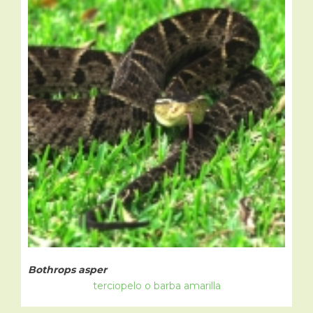
Bothrops asper
terciopelo o barba amarilla