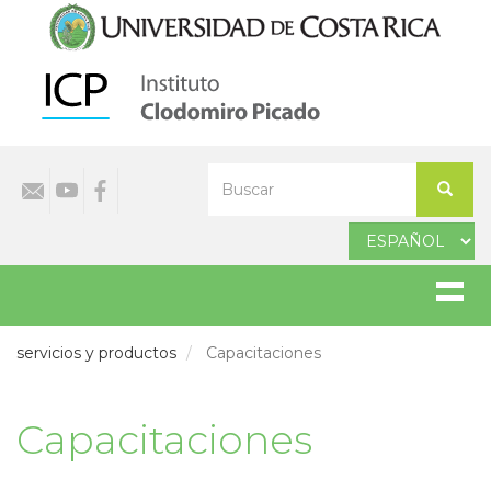
Pasar
al
contenido
principal
Select
Buscar
your
Buscar
language
servicios y productos
Capacitaciones
Capacitaciones