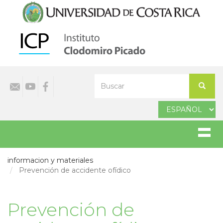
Pasar
al
contenido
principal
Select
Buscar
your
Buscar
language
informacion y materiales
Prevención de accidente ofídico
Prevención de