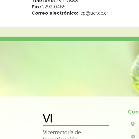
Teléfono:
2511-7888
Fax:
2292-0485
Correo electrónico:
icp@ucr.ac.cr
Con