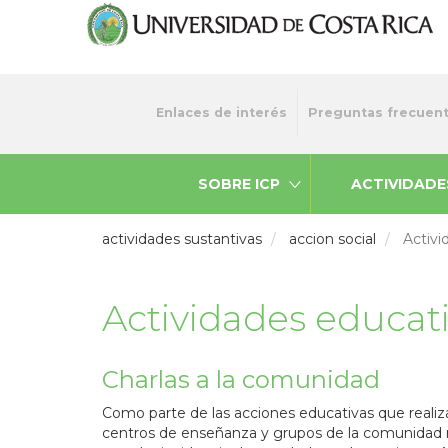
Pasar
al
contenido
principal
Menu
Enlaces de interés
Preguntas frecuen
top
SOBRE ICP
ACTIVIDADE
actividades sustantivas
accion social
Activi
Actividades educat
Charlas a la comunidad
Como parte de las acciones educativas que realiza 
centros de enseñanza y grupos de la comunidad n