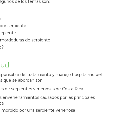
Algunos de los temas son:
a
por serpiente
rpiente.
s mordeduras de serpiente
o?
lud
responsable del tratamiento y manejo hospitalario del
s que se abordan son:
cies de serpientes venenosas de Costa Rica
os envenenamientos causados por las principales
ca
te mordido por una serpiente venenosa