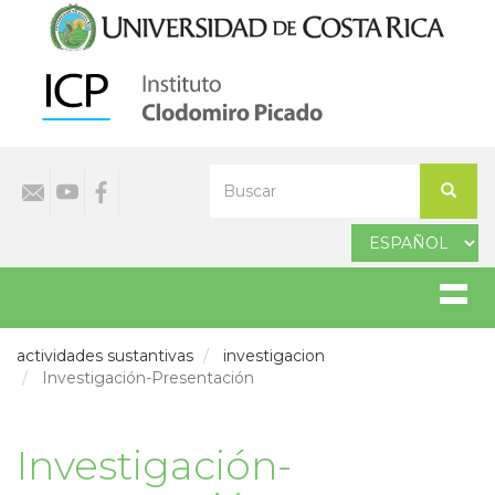
Pasar
al
contenido
principal
Select
Buscar
your
Buscar
language
actividades sustantivas
investigacion
Investigación-Presentación
Investigación-