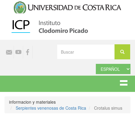
Pasar
al
contenido
principal
Select
Buscar
your
Buscar
language
informacion y materiales
Serpientes venenosas de Costa Rica
Crotalus simus