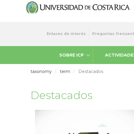
Pasar
al
contenido
principal
Menu
Enlaces de interés
Preguntas frecuen
top
SOBRE ICP
ACTIVIDADE
taxonomy
term
Destacados
Destacados