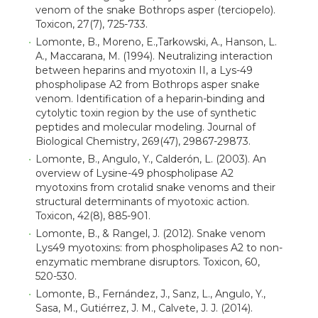
venom of the snake Bothrops asper (terciopelo).
Toxicon, 27(7), 725-733.
Lomonte, B., Moreno, E.,Tarkowski, A., Hanson, L.
A., Maccarana, M. (1994). Neutralizing interaction
between heparins and myotoxin II, a Lys-49
phospholipase A2 from Bothrops asper snake
venom. Identification of a heparin-binding and
cytolytic toxin region by the use of synthetic
peptides and molecular modeling. Journal of
Biological Chemistry, 269(47), 29867-29873.
Lomonte, B., Angulo, Y., Calderón, L. (2003). An
overview of Lysine-49 phospholipase A2
myotoxins from crotalid snake venoms and their
structural determinants of myotoxic action.
Toxicon, 42(8), 885-901.
Lomonte, B., & Rangel, J. (2012). Snake venom
Lys49 myotoxins: from phospholipases A2 to non-
enzymatic membrane disruptors. Toxicon, 60,
520-530.
Lomonte, B., Fernández, J., Sanz, L., Angulo, Y.,
Sasa, M., Gutiérrez, J. M., Calvete, J. J. (2014).