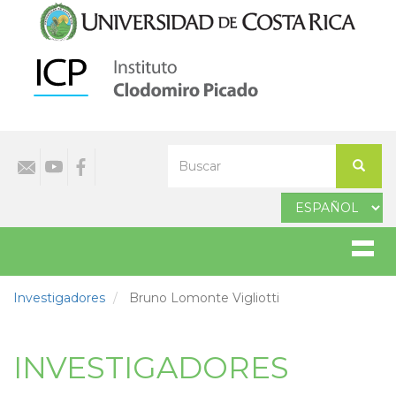
Pasar
al
contenido
principal
Select
Buscar
your
Buscar
language
Investigadores
Bruno Lomonte Vigliotti
INVESTIGADORES