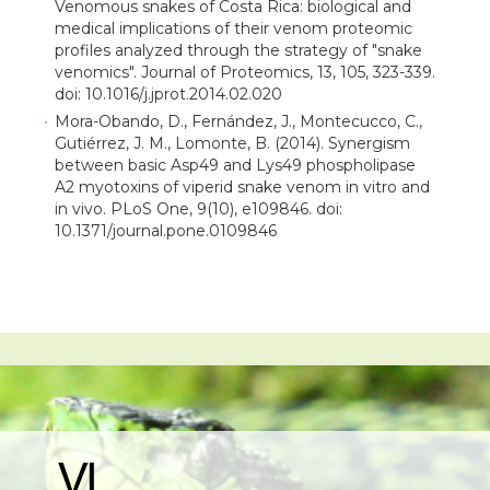
Venomous snakes of Costa Rica: biological and
medical implications of their venom proteomic
profiles analyzed through the strategy of "snake
venomics". Journal of Proteomics, 13, 105, 323-339.
doi: 10.1016/j.jprot.2014.02.020
Mora-Obando, D., Fernández, J., Montecucco, C.,
Gutiérrez, J. M., Lomonte, B. (2014). Synergism
between basic Asp49 and Lys49 phospholipase
A2 myotoxins of viperid snake venom in vitro and
in vivo. PLoS One, 9(10), e109846. doi:
10.1371/journal.pone.0109846