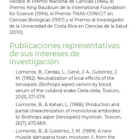
Recibió el Premio Nacional de Ciencias (1986), el
Premio King Baudouin de la International Foundation
for Science (1994), el Premio TWAS-CONICIT en
Ciencias Biológicas (1997) y el Premio al Investigador
de la Universidad de Costa Rica en Ciencias de la Salud
(2010).
Publicaciones representativas
de sus intereses de
investigación
Lomonte, B., Cerdas, L., Gené, J. A., Gutiérrez, J.
M. (1982). Neutralization of local effects of the
terciopelo (Bothrops asper) venom by blood
serum of the colubrid snake Clelia clelia. Toxicon,
20(3), 571-579.
Lomonte, B., & Kahan, L. (1988). Production and
partial characterization of monoclonal antibodies
to Bothrops asper (terciopelo) myotoxin. Toxicon,
26(7), 675-689.
Lomonte, B., & Gutiérrez, J. M. (1989). A new
muscle damaging toxin, myotoxin II, from the