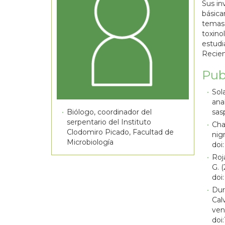
Sus in
básica
temas 
toxino
estudi
Recien
Pub
Sola
ana
Biólogo, coordinador del
sas
serpentario del Instituto
Cha
Clodomiro Picado, Facultad de
nig
Microbiología
doi
Roja
G. 
doi
Durb
Cal
ven
doi