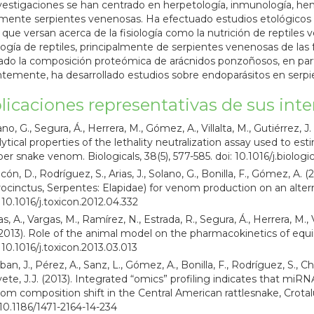
vestigaciones se han centrado en herpetología, inmunología, hem
mente serpientes venenosas. Ha efectuado estudios etológicos
que versan acerca de la fisiología como la nutrición de reptiles 
logía de reptiles, principalmente de serpientes venenosas de las f
ado la composición proteómica de arácnidos ponzoñosos, en parti
temente, ha desarrollado estudios sobre endoparásitos en serp
licaciones representativas de sus inte
no, G., Segura, Á., Herrera, M., Gómez, A., Villalta, M., Gutiérrez, 
lytical properties of the lethality neutralization assay used to
per snake venom. Biologicals, 38(5), 577-585. doi: 10.1016/j.biolog
cón, D., Rodríguez, S., Arias, J., Solano, G., Bonilla, F., Gómez, A.
rocinctus, Serpentes: Elapidae) for venom production on an alterna
: 10.1016/j.toxicon.2012.04.332
s, A., Vargas, M., Ramírez, N., Estrada, R., Segura, Á., Herrera, M., 
(2013). Role of the animal model on the pharmacokinetics of equi
: 10.1016/j.toxicon.2013.03.013
an, J., Pérez, A., Sanz, L., Gómez, A., Bonilla, F., Rodríguez, S., Ch
vete, J.J. (2013). Integrated “omics” profiling indicates that mi
om composition shift in the Central American rattlesnake, Crot
:10.1186/1471-2164-14-234