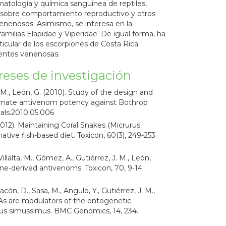
atología y química sanguínea de reptiles,
 sobre comportamiento reproductivo y otros
venenosos. Asimismo, se interesa en la
amilias Elapidae y Viperidae. De igual forma, ha
cular de los escorpiones de Costa Rica.
ientes venenosas.
reses de investigación
J. M., León, G. (2010). Study of the design and
 estimate antivenom potency against Bothrop
icals.2010.05.006
 (2012). Maintaining Coral Snakes (Micrurus
tive fish-based diet. Toxicon, 60(3), 249-253.
Villalta, M., Gómez, A., Gutiérrez, J. M., León,
ne-derived antivenoms. Toxicon, 70, 9-14.
acón, D., Sasa, M., Angulo, Y., Gutiérrez, J. M.,
RNAs are modulators of the ontogenetic
alus simussimus. BMC Genomics, 14, 234.