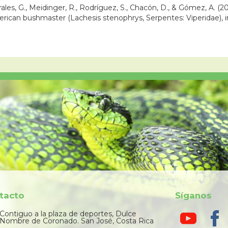
rales, G., Meidinger, R., Rodríguez, S., Chacón, D., & Gómez, A. (2
rican bushmaster (Lachesis stenophrys, Serpentes: Viperidae), in 
tacto
Síganos
Contiguo a la plaza de deportes, Dulce
Nombre de Coronado. San José, Costa Rica