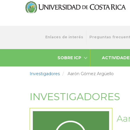
Pasar
al
contenido
principal
Menu
Enlaces de interés
Preguntas frecuen
top
SOBRE ICP
ACTIVIDADE
Investigadores
Aarón Gómez Argüello
INVESTIGADORES
Aa