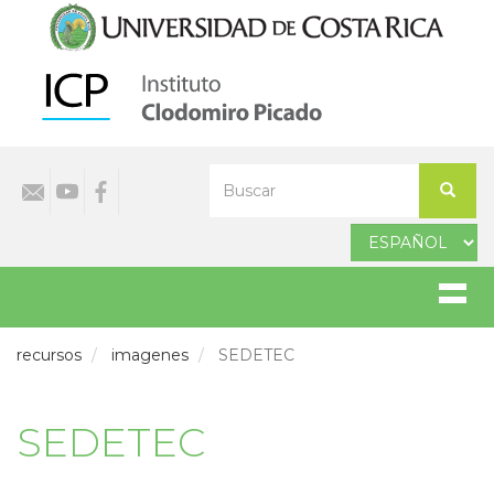
Pasar
al
contenido
principal
Select
Buscar
your
Buscar
language
recursos
imagenes
SEDETEC
SEDETEC