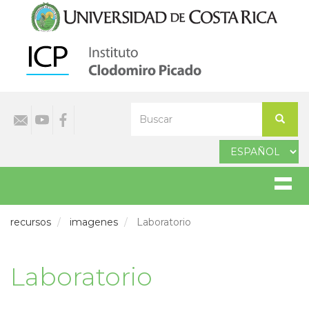
Pasar
al
contenido
principal
Select
Buscar
your
Buscar
language
recursos
imagenes
Laboratorio
Laboratorio