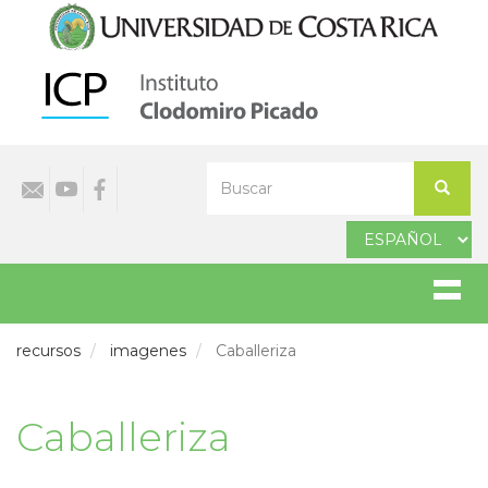
Pasar
al
contenido
principal
Select
Buscar
your
Buscar
language
recursos
imagenes
Caballeriza
Caballeriza