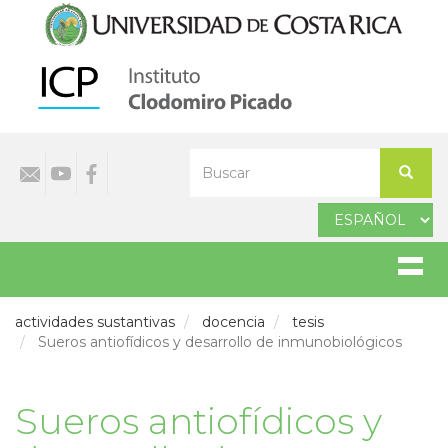
Pasar
al
contenido
principal
Select
Buscar
your
Buscar
language
actividades sustantivas
docencia
tesis
Sueros antiofídicos y desarrollo de inmunobiológicos
Sueros antiofídicos y